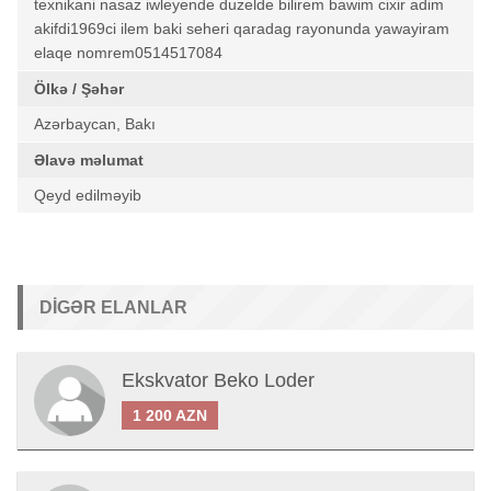
texnikani nasaz iwleyende duzelde bilirem bawim cixir adim
akifdi1969ci ilem baki seheri qaradag rayonunda yawayiram
elaqe nomrem0514517084
Ölkə / Şəhər
Azərbaycan, Bakı
Əlavə məlumat
Qeyd edilməyib
DIGƏR ELANLAR
Ekskvator Beko Loder
1 200 AZN