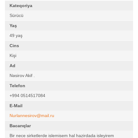
Kateqoriya
Sürücü
Yaş
49 yaş
Cins
Kişi
Ad
Nəsirov Akif .
Telefon
+994 0514517084
E-Mail
Nurlannesirov@mail.ru
Bacarıqlar
Bir nece sirketlerde islemisem hal hazirdada isleyirem