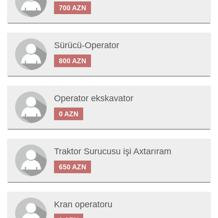
700 AZN
Sürücü-Operator
800 AZN
Operator ekskavator
0 AZN
Traktor Surucusu işi Axtarıram
650 AZN
Kran operatoru