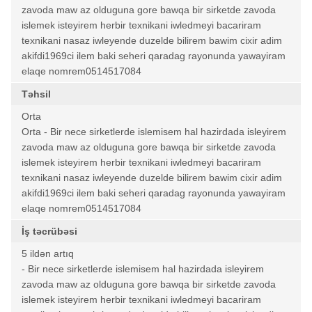
zavoda maw az olduguna gore bawqa bir sirketde zavoda
islemek isteyirem herbir texnikani iwledmeyi bacariram
texnikani nasaz iwleyende duzelde bilirem bawim cixir adim
akifdi1969ci ilem baki seheri qaradag rayonunda yawayiram
elaqe nomrem0514517084
Təhsil
Orta
Orta - Bir nece sirketlerde islemisem hal hazirdada isleyirem
zavoda maw az olduguna gore bawqa bir sirketde zavoda
islemek isteyirem herbir texnikani iwledmeyi bacariram
texnikani nasaz iwleyende duzelde bilirem bawim cixir adim
akifdi1969ci ilem baki seheri qaradag rayonunda yawayiram
elaqe nomrem0514517084
İş təcrübəsi
5 ildən artıq
- Bir nece sirketlerde islemisem hal hazirdada isleyirem
zavoda maw az olduguna gore bawqa bir sirketde zavoda
islemek isteyirem herbir texnikani iwledmeyi bacariram