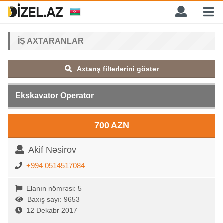
İŞ AXTARANLAR
Axtarış filterlərini göstər
Ekskavator Operator
700 AZN
Akif Nəsirov
+994 0514517084
Elanın nömrəsi: 5
Baxış sayı: 9653
12 Dekabr 2017