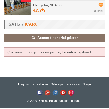
Hangcha, SBA 30
425
Bakı
SATIŞ
İCARƏ
Axtarış filterlərini göstər
Çox təəssüf. Sorğunuza uyğun heç bir nəticə tapılmadı.
Haqqımızda
Xəbərlər
Qalereya
Tərəfdaşlar
Əlaqə
© 2026 Dizel.az Bütün hüquqları qorunur.