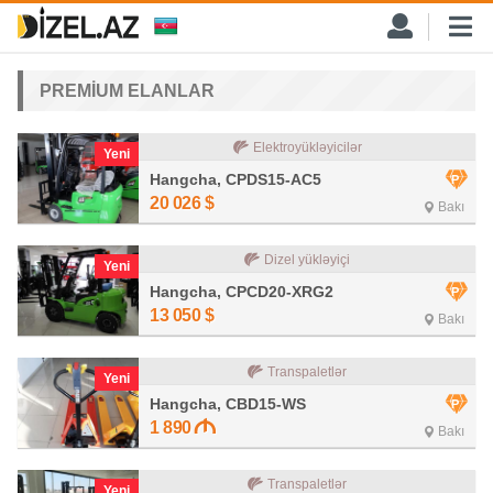
PREMİUM ELANLAR
Elektroyükləyicilər
Yeni
Hangcha, CPDS15-AC5
20 026
$
Bakı
Dizel yükləyiçi
Yeni
Hangcha, CPCD20-XRG2
13 050
$
Bakı
Transpaletlər
Yeni
Hangcha, CBD15-WS
1 890
Bakı
Transpaletlər
Yeni