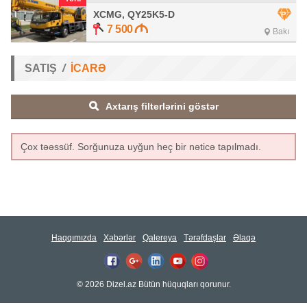
XCMG, QY25K5-D
7 500
Bakı
SATIŞ
İCARƏ
Axtarış filterlərini göstər
Çox təəssüf. Sorğunuza uyğun heç bir nəticə tapılmadı.
Haqqımızda
Xəbərlər
Qalereya
Tərəfdaşlar
Əlaqə
© 2026 Dizel.az Bütün hüquqları qorunur.