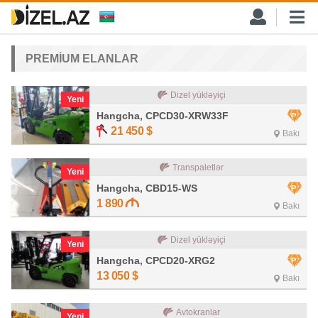
PREMİUM ELANLAR
Dizel yükləyiçi
Yeni
Hangcha, CPCD30-XRW33F
21 450
$
Bakı
Transpaletlər
Yeni
Hangcha, CBD15-WS
1 890
Bakı
Dizel yükləyiçi
Yeni
Hangcha, CPCD20-XRG2
13 050
$
Bakı
Avtokranlar
Yeni