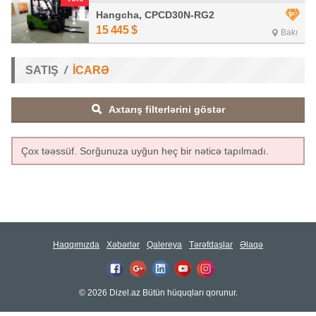
Hangcha, CPCD30N-RG2
15 445
$
Bakı
SATIŞ
İCARƏ
Axtarış filterlərini göstər
Çox təəssüf. Sorğunuza uyğun heç bir nəticə tapılmadı.
Haqqımızda
Xəbərlər
Qalereya
Tərəfdaşlar
Əlaqə
© 2026 Dizel.az Bütün hüquqları qorunur.