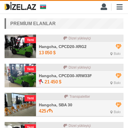
PREMİUM ELANLAR
Dizel yükləyiçi
Yeni
Hangcha, CPCD20-XRG2
13 050
$
Bakı
Dizel yükləyiçi
Yeni
Hangcha, CPCD30-XRW33F
21 450
$
Bakı
Transpaletlər
Yeni
Hangcha, SBA 30
425
Bakı
Dizel yükləyiçi
Yeni