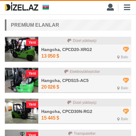
PREMİUM ELANLAR
Dizel yükləyiçi
Yeni
Hangcha, CPCD20-XRG2
13 050
$
Bakı
Elektroyükləyicilər
Yeni
Hangcha, CPDS15-AC5
20 026
$
Bakı
Dizel yükləyiçi
Yeni
Hangcha, CPCD30N-RG2
15 445
$
Bakı
Transpaletlər
Yeni