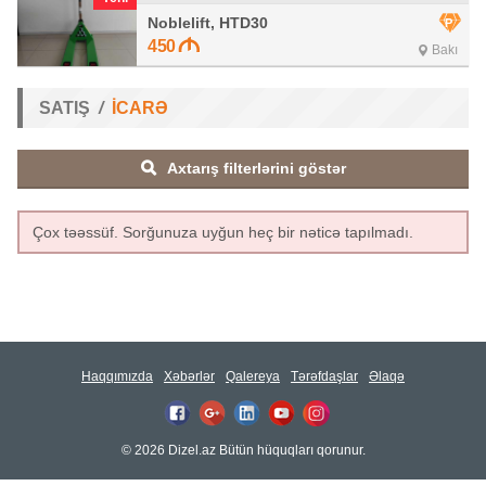
Noblelift, HTD30
450
Bakı
SATIŞ
İCARƏ
Axtarış filterlərini göstər
Çox təəssüf. Sorğunuza uyğun heç bir nəticə tapılmadı.
Haqqımızda
Xəbərlər
Qalereya
Tərəfdaşlar
Əlaqə
© 2026 Dizel.az Bütün hüquqları qorunur.