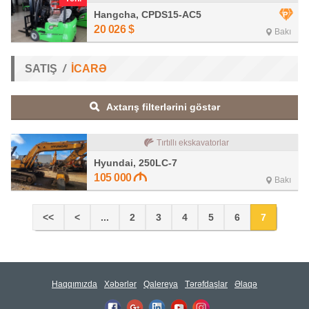
Hangcha, CPDS15-AC5
20 026
$
Bakı
SATIŞ
İCARƏ
Axtarış filterlərini göstər
Tırtıllı ekskavatorlar
Hyundai, 250LC-7
105 000
Bakı
<<
<
...
2
3
4
5
6
7
Haqqımızda
Xəbərlər
Qalereya
Tərəfdaşlar
Əlaqə