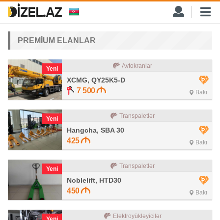
PREMİUM ELANLAR
Avtokranlar
Yeni
XCMG, QY25K5-D
7 500
Bakı
Transpaletlər
Yeni
Hangcha, SBA 30
425
Bakı
Transpaletlər
Yeni
Noblelift, HTD30
450
Bakı
Elektroyükləyicilər
Yeni