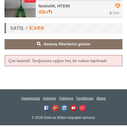
Noblelift, HTD30
450
Bakı
SATIŞ
İCARƏ
Axtarış filterlərini göstər
Çox təəssüf. Sorğunuza uyğun heç bir nəticə tapılmadı.
Haqqımızda
Xəbərlər
Qalereya
Tərəfdaşlar
Əlaqə
© 2026 Dizel.az Bütün hüquqları qorunur.