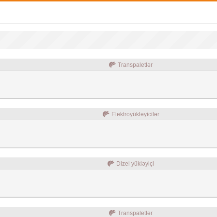
Transpaletlər
Elektroyükləyicilər
Dizel yükləyiçi
Transpaletlər