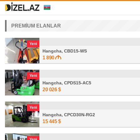
PREMİUM ELANLAR
Yeni
Hangcha, CBD15-WS
1 890
Yeni
Hangcha, CPDS15-AC5
20 026
$
Yeni
Hangcha, CPCD30N-RG2
15 445
$
Yeni