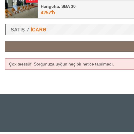
Hangcha, SBA 30
425
SATIŞ
İCARƏ
Çox təəssüf. Sorğunuza uyğun heç bir nəticə tapılmadı.