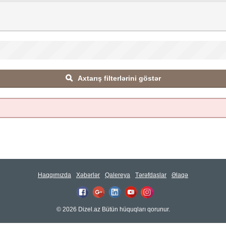
Axtarış filterlərini göstər
Haqqımızda
Xəbərlər
Qalereya
Tərəfdaşlar
Əlaqə
© 2026 Dizel.az Bütün hüquqları qorunur.