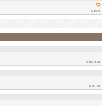
Bakı
Balakən
Bərdə