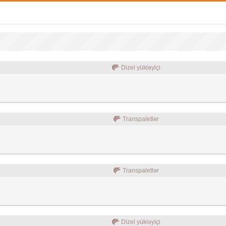
Dizel yükləyiçi
Transpaletlər
Transpaletlər
Dizel yükləyiçi