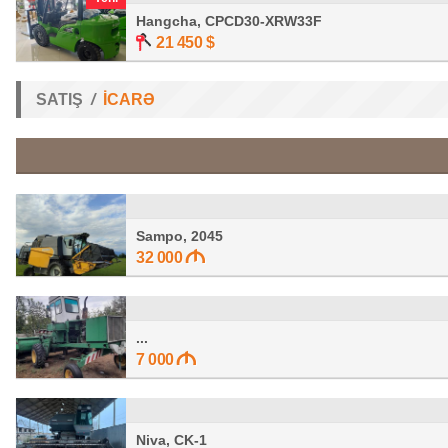
Hangcha, CPCD30-XRW33F
21 450
$
SATIŞ
İCARƏ
Sampo, 2045
32 000
...
7 000
Niva, CK-1