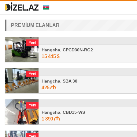
PREMİUM ELANLAR
Yeni
Hangcha, CPCD30N-RG2
15 445
$
Yeni
Hangcha, SBA 30
425
Yeni
Hangcha, CBD15-WS
1 890
Yeni