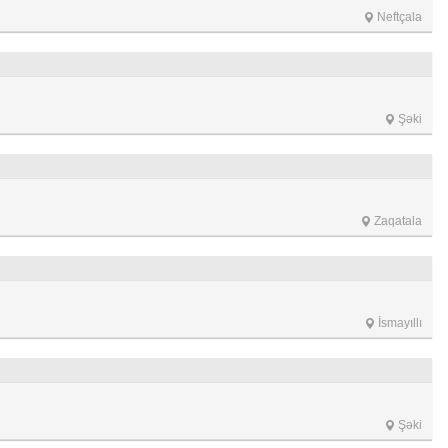
Neftçala
Şəki
Zaqatala
İsmayıllı
Şəki