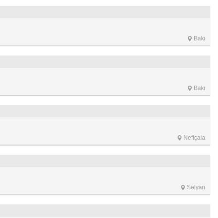
Bakı
Bakı
Neftçala
Səlyan