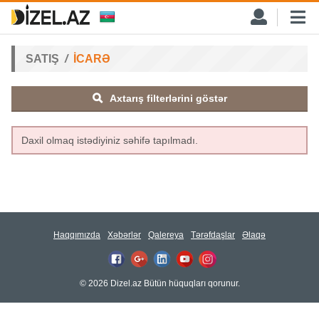
SATIŞ
İCARƏ
Axtarış filterlərini göstər
Daxil olmaq istədiyiniz səhifə tapılmadı.
Haqqımızda
Xəbərlər
Qalereya
Tərəfdaşlar
Əlaqə
© 2026 Dizel.az Bütün hüquqları qorunur.