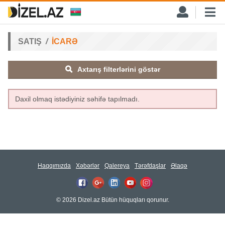
SATIŞ
İCARƏ
Axtarış filterlərini göstər
Daxil olmaq istədiyiniz səhifə tapılmadı.
Haqqımızda
Xəbərlər
Qalereya
Tərəfdaşlar
Əlaqə
© 2026 Dizel.az Bütün hüquqları qorunur.