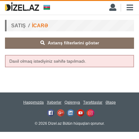
SATIŞ
İCARƏ
Axtarış filterlərini göstər
Daxil olmaq istədiyiniz səhifə tapılmadı.
Haqqımızda
Xəbərlər
Qalereya
Tərəfdaşlar
Əlaqə
© 2026 Dizel.az Bütün hüquqları qorunur.