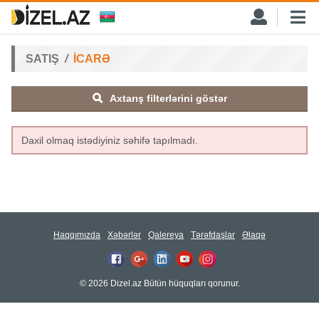
SATIŞ
İCARƏ
Axtarış filterlərini göstər
Daxil olmaq istədiyiniz səhifə tapılmadı.
Haqqımızda
Xəbərlər
Qalereya
Tərəfdaşlar
Əlaqə
© 2026 Dizel.az Bütün hüquqları qorunur.