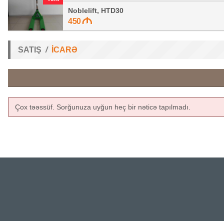
Noblelift, HTD30
450
SATIŞ
İCARƏ
Çox təəssüf. Sorğunuza uyğun heç bir nəticə tapılmadı.