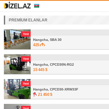
PREMİUM ELANLAR
Yeni
Hangcha, SBA 30
425
Yeni
Hangcha, CPCD30N-RG2
15 445
$
Yeni
Hangcha, CPCD30-XRW33F
21 450
$
Yeni