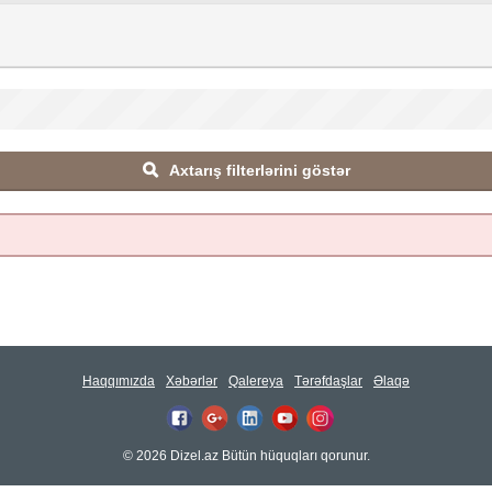
Axtarış filterlərini göstər
Haqqımızda
Xəbərlər
Qalereya
Tərəfdaşlar
Əlaqə
© 2026 Dizel.az Bütün hüquqları qorunur.