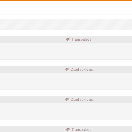
Transpaletlər
Dizel yükləyiçi
Dizel yükləyiçi
Transpaletlər