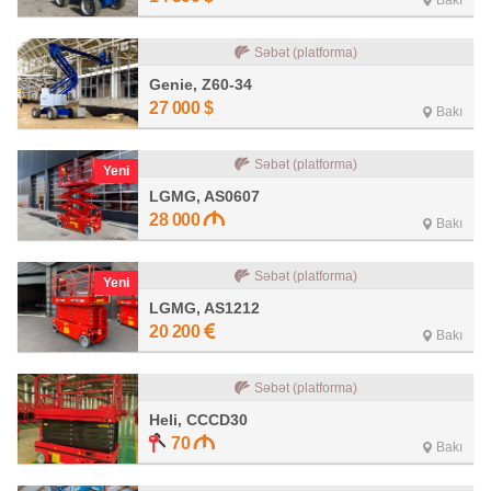
Bakı
Səbət (platforma)
Genie, Z60-34
27 000
$
Bakı
Səbət (platforma)
Yeni
LGMG, AS0607
28 000
Bakı
Səbət (platforma)
Yeni
LGMG, AS1212
20 200
Bakı
Səbət (platforma)
Heli, CCCD30
70
Bakı