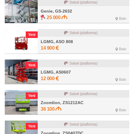
Səbət (platforma)
Genie, GS-2632
25 000
Bakı
Səbət (platforma)
Yeni
LGMG, ASO 808
14 900
Bakı
Səbət (platforma)
Yeni
LGMG, AS0607
12 000
Bakı
Səbət (platforma)
Yeni
Zoomlion, ZS1212AC
36 100
Bakı
Səbət (platforma)
Yeni
Zoomlion, ZS0407DC