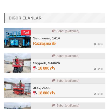
DIGƏR ELANLAR
Səbət (platforma)
Yeni
Sinoboom, 1414
Razılaşma ilə
Bakı
Səbət (platforma)
Skyjack, SJ4626
18 800
Bakı
Səbət (platforma)
JLG, 2658
18 800
Bakı
Səbət (platforma)