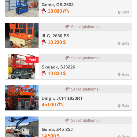
Genie, GS-2632
18 800
Bakı
Səbət (platforma)
JLG, 2630 ES
10 200
$
Bakı
Səbət (platforma)
Yeni
Skyjack, SJ3226
10 800
$
Bakı
Səbət (platforma)
Dingli, JCPT1823RT
45 000
Bakı
Səbət (platforma)
Genie, Z45-25J
14 500
$