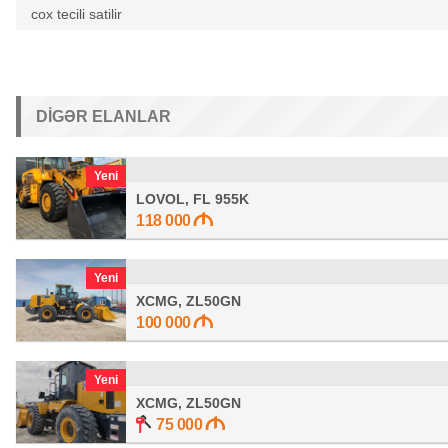
cox tecili satilir
DIGƏR ELANLAR
Yeni
LOVOL, FL 955K
118 000
Yeni
XCMG, ZL50GN
100 000
Yeni
XCMG, ZL50GN
75 000