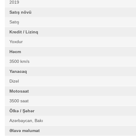
2019
Satış növü
Satış
Kredit / Lizinq
Yoxdur
Həcm
3500 km/s
Yanacaq
Dizel
Motosaat
3500 saat
Ölkə / Şəhər
Azərbaycan, Bakı
Əlavə məlumat