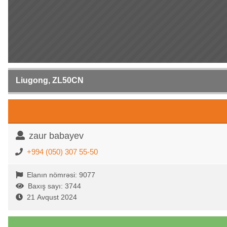
Liugong, ZL50CN
zaur babayev
+994 (050) 307 55-50
Elanın nömrəsi: 9077
Baxış sayı: 3744
21 Avqust 2024