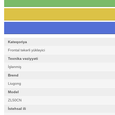
Kateqoriya
Frontal təkərli yükləyici
Texnika vəziyyəti
İşlənmiş
Brend
Liugong
Model
ZL50CN
İstehsal ili