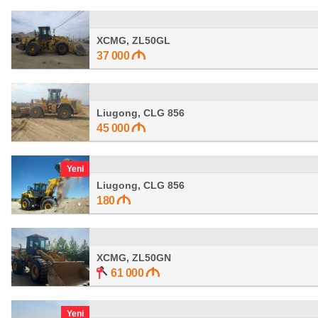
XCMG, ZL50GL
37 000
Liugong, CLG 856
45 000
Yeni
Liugong, CLG 856
180
XCMG, ZL50GN
61 000
Yeni