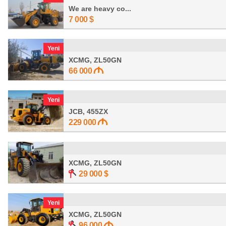
We are heavy co...
7 000
$
Yeni
XCMG, ZL50GN
66 000
Yeni
JCB, 455ZX
229 000
XCMG, ZL50GN
29 000
$
Yeni
XCMG, ZL50GN
96 000