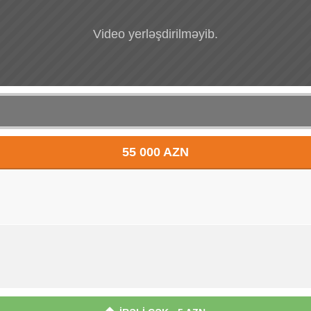
Video yerləşdirilməyib.
55 000 AZN