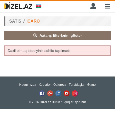
SATIŞ
İCARƏ
Axtarış filterlərini göstər
Daxil olmaq istədiyiniz səhifə tapılmadı.
Haqqımızda
Xəbərlər
Qalereya
Tərəfdaşlar
Əlaqə
© 2026 Dizel.az Bütün hüquqları qorunur.