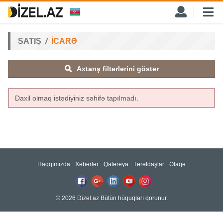
SATIŞ
İCARƏ
Axtarış filterlərini göstər
Daxil olmaq istədiyiniz səhifə tapılmadı.
Haqqımızda
Xəbərlər
Qalereya
Tərəfdaşlar
Əlaqə
© 2026 Dizel.az Bütün hüquqları qorunur.