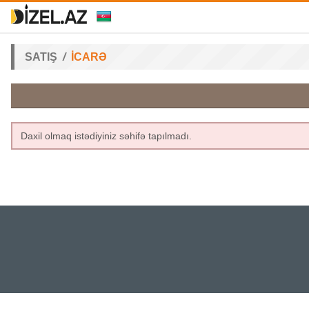
SATIŞ
İCARƏ
Daxil olmaq istədiyiniz səhifə tapılmadı.