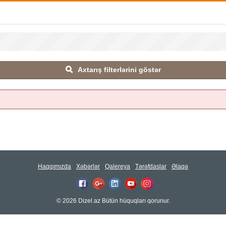
Axtarış filterlərini göstər
Haqqımızda
Xəbərlər
Qalereya
Tərəfdaşlar
Əlaqə
© 2026 Dizel.az Bütün hüquqları qorunur.