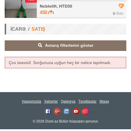
Noblelift, HTD30
450
Bakı
İCARƏ
SATIŞ
Axtarış filterlərini göstər
Çox təəssüf. Sorğunuza uyğun heç bir nəticə tapılmadı.
Haqqımızda
Xəbərlər
Qalereya
Tərəfdaşlar
Əlaqə
© 2026 Dizel.az Bütün hüquqları qorunur.