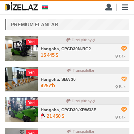
PREMİUM ELANLAR
Dizel yükləyiçi
Yeni
Hangcha, CPCD30N-RG2
15 445
$
Bakı
Transpaletlər
Yeni
Hangcha, SBA 30
425
Bakı
Dizel yükləyiçi
Yeni
Hangcha, CPCD30-XRW33F
21 450
$
Bakı
Transpaletlər
Yeni