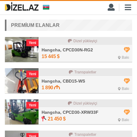
PREMİUM ELANLAR
Dizel yükləyiçi
Yeni
Hangcha, CPCD30N-RG2
15 445
$
Bakı
Transpaletlər
Yeni
Hangcha, CBD15-WS
1 890
Bakı
Dizel yükləyiçi
Yeni
Hangcha, CPCD30-XRW33F
21 450
$
Bakı
Transpaletlər
Yeni