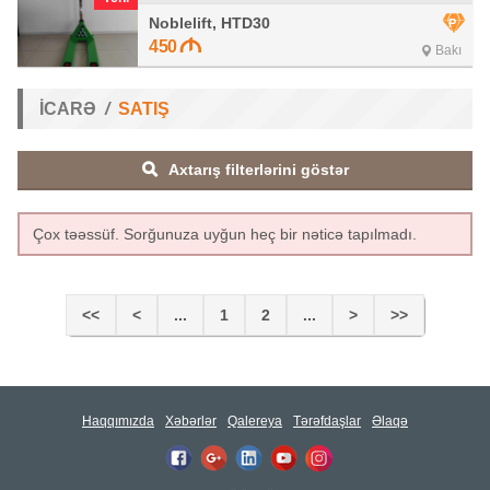
Noblelift, HTD30
450
Bakı
İCARƏ
SATIŞ
Axtarış filterlərini göstər
Çox təəssüf. Sorğunuza uyğun heç bir nəticə tapılmadı.
<<
<
...
1
2
...
>
>>
Haqqımızda
Xəbərlər
Qalereya
Tərəfdaşlar
Əlaqə