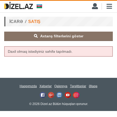
İCARƏ
SATIŞ
Axtarış filterlərini göstər
Daxil olmaq istədiyiniz səhifə tapılmadı.
Haqqımızda
Xəbərlər
Qalereya
Tərəfdaşlar
Əlaqə
© 2026 Dizel.az Bütün hüquqları qorunur.