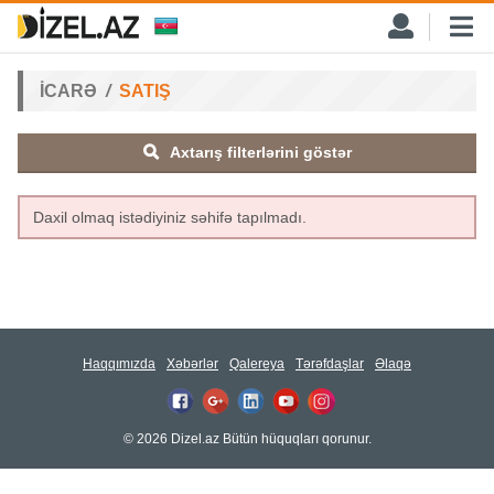
İCARƏ
SATIŞ
Axtarış filterlərini göstər
Daxil olmaq istədiyiniz səhifə tapılmadı.
Haqqımızda
Xəbərlər
Qalereya
Tərəfdaşlar
Əlaqə
© 2026 Dizel.az Bütün hüquqları qorunur.