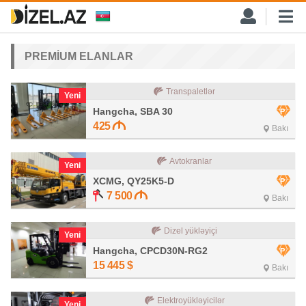
PREMİUM ELANLAR
Transpaletlər
Yeni
Hangcha, SBA 30
425
Bakı
Avtokranlar
Yeni
XCMG, QY25K5-D
7 500
Bakı
Dizel yükləyiçi
Yeni
Hangcha, CPCD30N-RG2
15 445
$
Bakı
Elektroyükləyicilər
Yeni