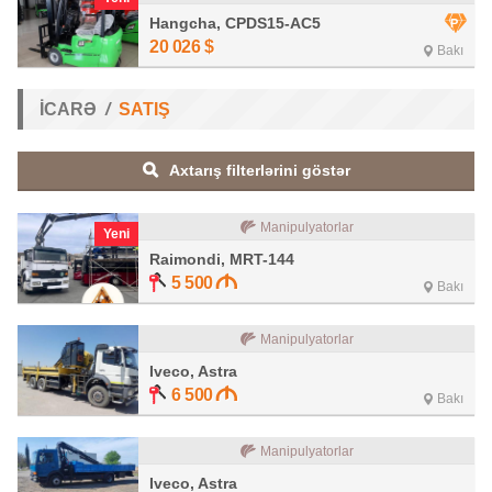
Hangcha, CPDS15-AC5
20 026
$
Bakı
İCARƏ
SATIŞ
Axtarış filterlərini göstər
Manipulyatorlar
Yeni
Raimondi, MRT-144
5 500
Bakı
Manipulyatorlar
Iveco, Astra
6 500
Bakı
Manipulyatorlar
Iveco, Astra