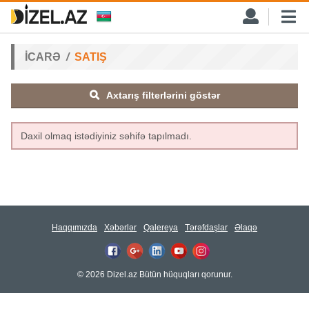
İCARƏ
SATIŞ
Axtarış filterlərini göstər
Daxil olmaq istədiyiniz səhifə tapılmadı.
Haqqımızda
Xəbərlər
Qalereya
Tərəfdaşlar
Əlaqə
© 2026 Dizel.az Bütün hüquqları qorunur.