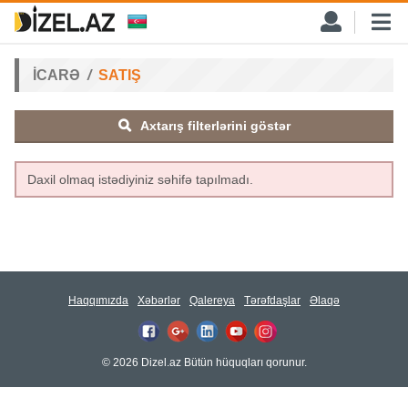
İCARƏ
SATIŞ
Axtarış filterlərini göstər
Daxil olmaq istədiyiniz səhifə tapılmadı.
Haqqımızda
Xəbərlər
Qalereya
Tərəfdaşlar
Əlaqə
© 2026 Dizel.az Bütün hüquqları qorunur.