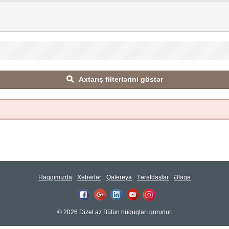
Axtarış filterlərini göstər
Haqqımızda
Xəbərlər
Qalereya
Tərəfdaşlar
Əlaqə
© 2026 Dizel.az Bütün hüquqları qorunur.