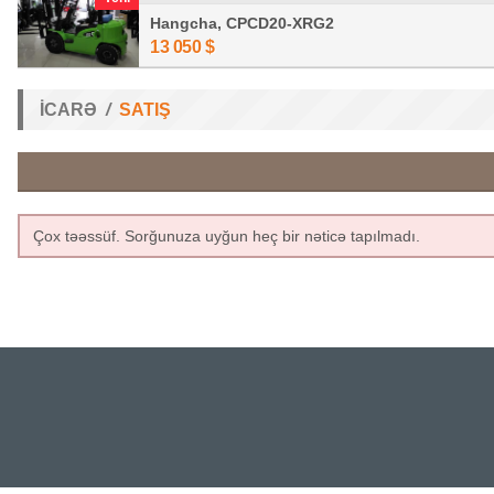
Hangcha, CPCD20-XRG2
13 050
$
İCARƏ
SATIŞ
Çox təəssüf. Sorğunuza uyğun heç bir nəticə tapılmadı.