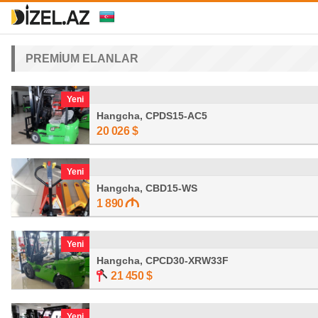
PREMİUM ELANLAR
Yeni
Hangcha, CPDS15-AC5
20 026
$
Yeni
Hangcha, CBD15-WS
1 890
Yeni
Hangcha, CPCD30-XRW33F
21 450
$
Yeni