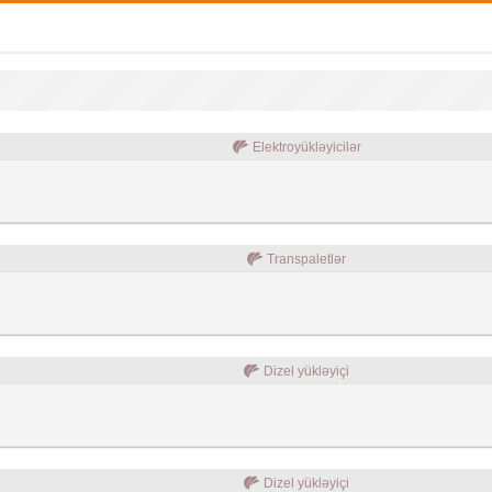
Elektroyükləyicilər
Transpaletlər
Dizel yükləyiçi
Dizel yükləyiçi