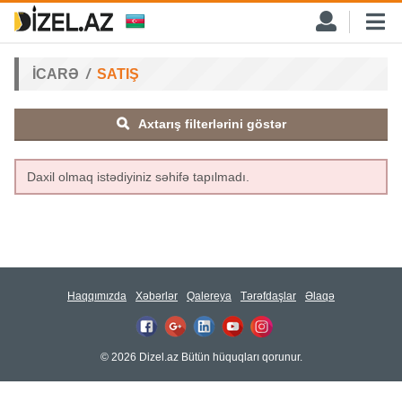
İCARƏ
SATIŞ
Axtarış filterlərini göstər
Daxil olmaq istədiyiniz səhifə tapılmadı.
Haqqımızda
Xəbərlər
Qalereya
Tərəfdaşlar
Əlaqə
© 2026 Dizel.az Bütün hüquqları qorunur.