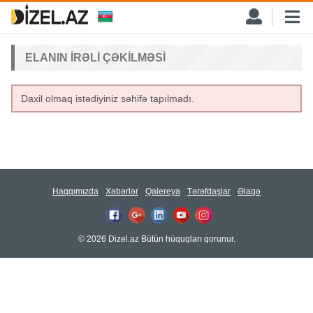
ELANIN IRƏLI ÇƏKILMƏSI
Daxil olmaq istədiyiniz səhifə tapılmadı.
Haqqımızda
Xəbərlər
Qalereya
Tərəfdaşlar
Əlaqə
© 2026 Dizel.az Bütün hüquqları qorunur.