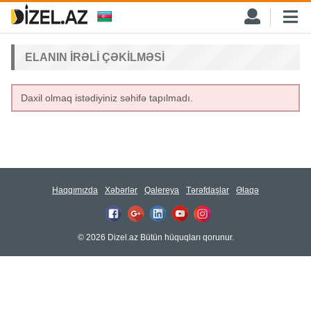
ELANIN IRƏLI ÇƏKILMƏSI
Daxil olmaq istədiyiniz səhifə tapılmadı.
Haqqımızda
Xəbərlər
Qalereya
Tərəfdaşlar
Əlaqə
© 2026 Dizel.az Bütün hüquqları qorunur.