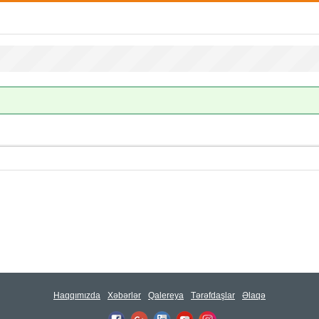
Haqqımızda
Xəbərlər
Qalereya
Tərəfdaşlar
Əlaqə