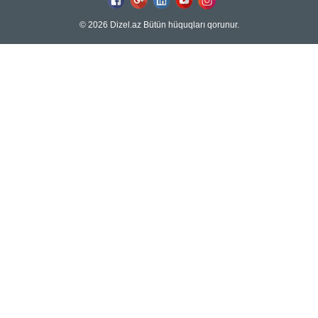
© 2026 Dizel.az Bütün hüquqları qorunur.