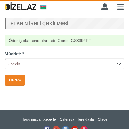
ELANIN IRƏLI ÇƏKILMƏSI
Ödəniş olunacaq elan adı: Genie, GS3394RT
Müddət:
*
- seçin
Haqqımızda
Xəbərlər
Qalereya
Tərəfdaşlar
Əlaqə