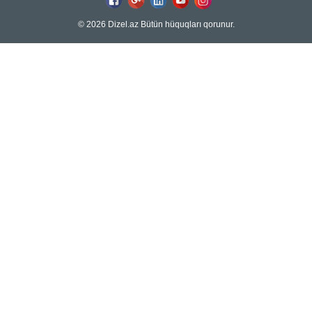
© 2026 Dizel.az Bütün hüquqları qorunur.