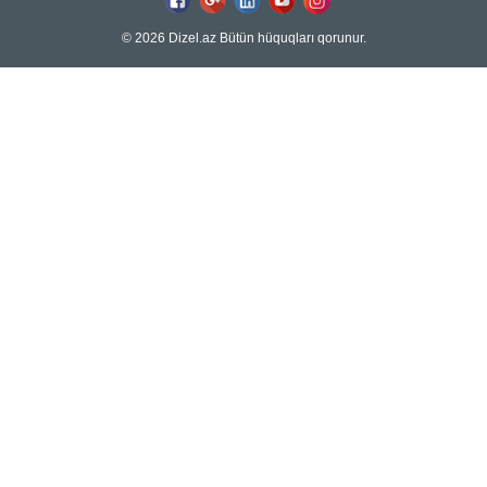
© 2026 Dizel.az Bütün hüquqları qorunur.