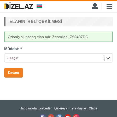
ELANIN IRƏLI ÇƏKILMƏSI
Ödəniş olunacaq elan adı: Zoomlion, ZS0407DC
Müddət:
*
- seçin
Haqqımızda
Xəbərlər
Qalereya
Tərəfdaşlar
Əlaqə