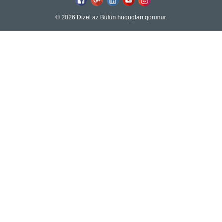
© 2026 Dizel.az Bütün hüquqları qorunur.