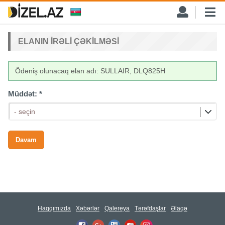
ELANIN IRƏLI ÇƏKILMƏSI
Ödəniş olunacaq elan adı: SULLAIR, DLQ825H
Müddət:
*
- seçin
Haqqımızda
Xəbərlər
Qalereya
Tərəfdaşlar
Əlaqə