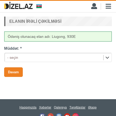
ELANIN IRƏLI ÇƏKILMƏSI
Ödəniş olunacaq elan adı: Liugong, 930E
Müddət:
*
- seçin
Haqqımızda
Xəbərlər
Qalereya
Tərəfdaşlar
Əlaqə