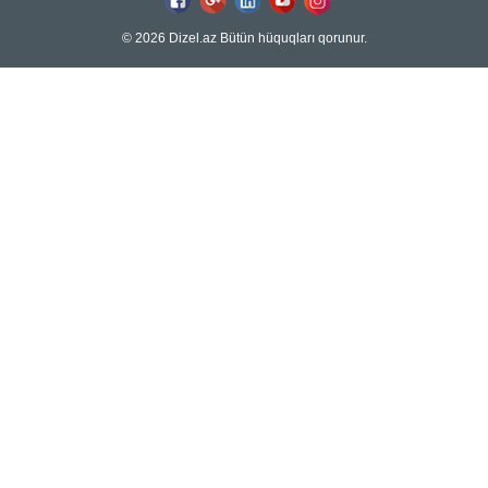
© 2026 Dizel.az Bütün hüquqları qorunur.