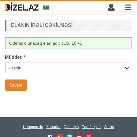
ELANIN IRƏLI ÇƏKILMƏSI
Ödəniş olunacaq elan adı: JLG, 10RS
Müddət:
*
- seçin
Haqqımızda
Xəbərlər
Qalereya
Tərəfdaşlar
Əlaqə