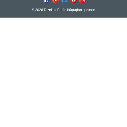
© 2026 Dizel.az Bütün hüquqları qorunur.