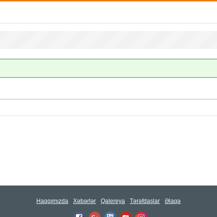
Haqqımızda
Xəbərlər
Qalereya
Tərəfdaşlar
Əlaqə