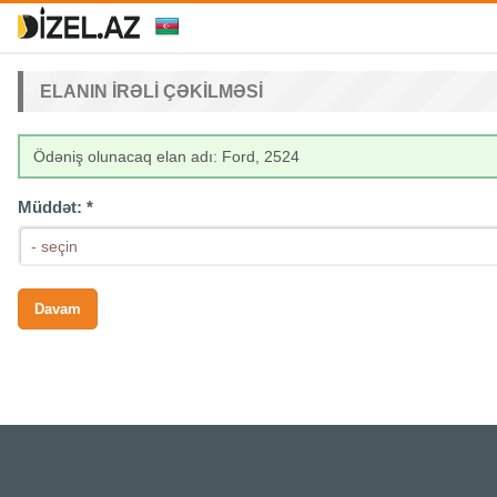
ELANIN IRƏLI ÇƏKILMƏSI
Ödəniş olunacaq elan adı: Ford, 2524
Müddət:
*
- seçin