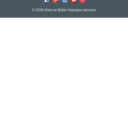
© 2026 Dizel.az Bütün hüquqları qorunur.