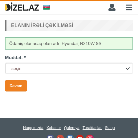
ELANIN IRƏLI ÇƏKILMƏSI
Ödəniş olunacaq elan adı: Hyundai, R210W-9S
Müddət:
*
- seçin
Haqqımızda
Xəbərlər
Qalereya
Tərəfdaşlar
Əlaqə