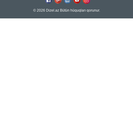
© 2026 Dizel.az Bütün hüquqları qorunur.