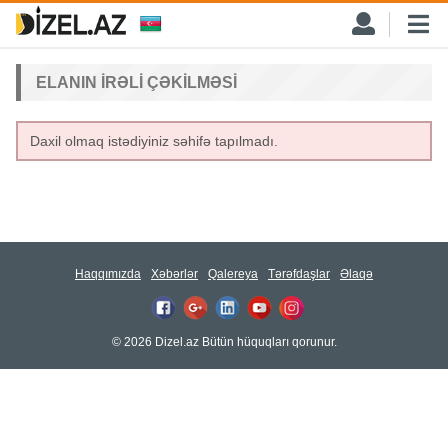
ELANIN IRƏLI ÇƏKILMƏSI
Daxil olmaq istədiyiniz səhifə tapılmadı.
Haqqımızda
Xəbərlər
Qalereya
Tərəfdaşlar
Əlaqə
© 2026 Dizel.az Bütün hüquqları qorunur.