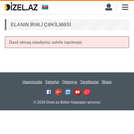
ELANIN IRƏLI ÇƏKILMƏSI
Daxil olmaq istədiyiniz səhifə tapılmadı.
Haqqımızda
Xəbərlər
Qalereya
Tərəfdaşlar
Əlaqə
© 2026 Dizel.az Bütün hüquqları qorunur.