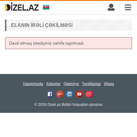
ELANIN IRƏLI ÇƏKILMƏSI
Daxil olmaq istədiyiniz səhifə tapılmadı.
Haqqımızda
Xəbərlər
Qalereya
Tərəfdaşlar
Əlaqə
© 2026 Dizel.az Bütün hüquqları qorunur.