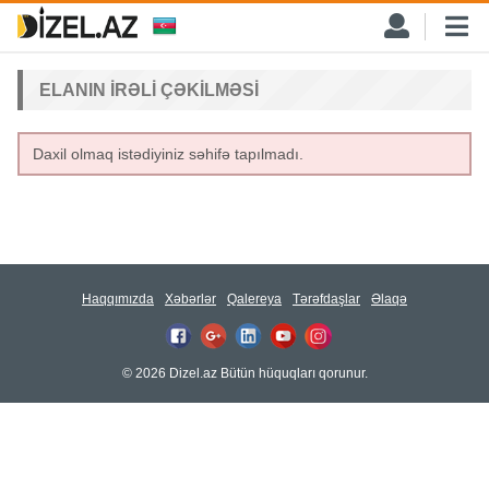
ELANIN IRƏLI ÇƏKILMƏSI
Daxil olmaq istədiyiniz səhifə tapılmadı.
Haqqımızda
Xəbərlər
Qalereya
Tərəfdaşlar
Əlaqə
© 2026 Dizel.az Bütün hüquqları qorunur.