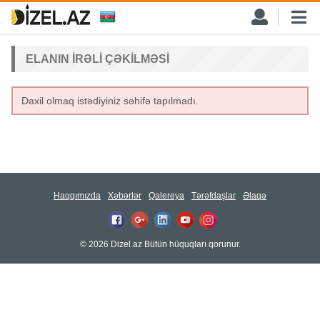
ELANIN IRƏLI ÇƏKILMƏSI
Daxil olmaq istədiyiniz səhifə tapılmadı.
Haqqımızda
Xəbərlər
Qalereya
Tərəfdaşlar
Əlaqə
© 2026 Dizel.az Bütün hüquqları qorunur.