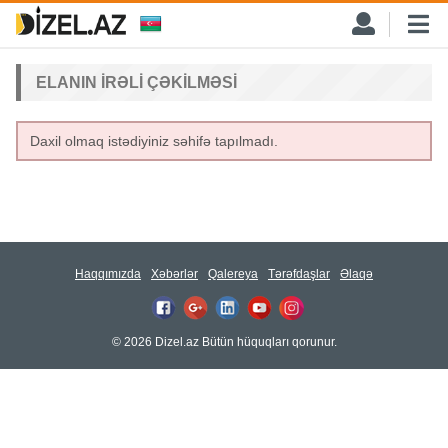
ELANIN IRƏLI ÇƏKILMƏSI
Daxil olmaq istədiyiniz səhifə tapılmadı.
Haqqımızda
Xəbərlər
Qalereya
Tərəfdaşlar
Əlaqə
© 2026 Dizel.az Bütün hüquqları qorunur.