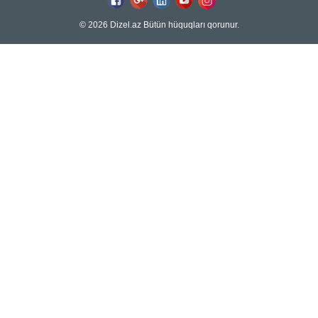
© 2026 Dizel.az Bütün hüquqları qorunur.