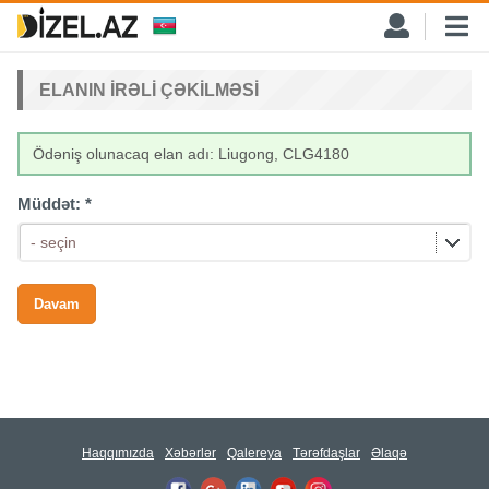
ELANIN IRƏLI ÇƏKILMƏSI
Ödəniş olunacaq elan adı: Liugong, CLG4180
Müddət:
*
- seçin
Haqqımızda
Xəbərlər
Qalereya
Tərəfdaşlar
Əlaqə