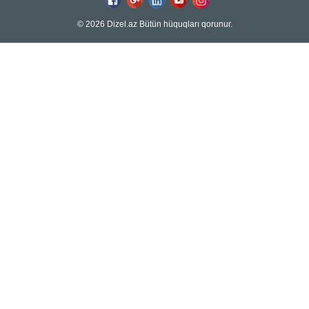
© 2026 Dizel.az Bütün hüquqları qorunur.