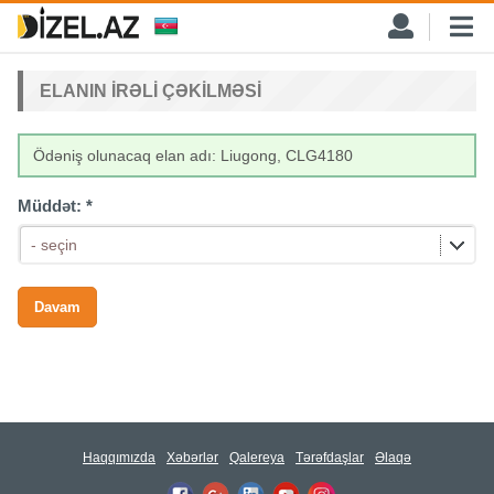
ELANIN IRƏLI ÇƏKILMƏSI
Ödəniş olunacaq elan adı: Liugong, CLG4180
Müddət:
*
- seçin
Haqqımızda
Xəbərlər
Qalereya
Tərəfdaşlar
Əlaqə