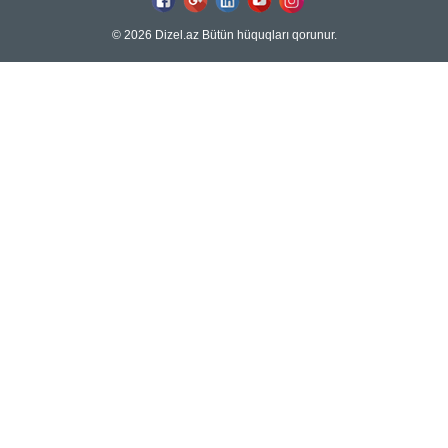
© 2026 Dizel.az Bütün hüquqları qorunur.