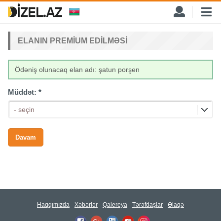
ELANIN PREMIUM EDILMƏSI
Ödəniş olunacaq elan adı: şatun porşen
Müddət:
*
- seçin
Haqqımızda
Xəbərlər
Qalereya
Tərəfdaşlar
Əlaqə