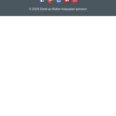
© 2026 Dizel.az Bütün hüquqları qorunur.