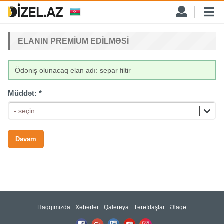
ELANIN PREMIUM EDILMƏSI
Ödəniş olunacaq elan adı: separ filtir
Müddət:
*
- seçin
Haqqımızda
Xəbərlər
Qalereya
Tərəfdaşlar
Əlaqə