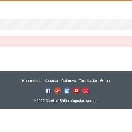
Haqqımızda
Xəbərlər
Qalereya
Tərəfdaşlar
Əlaqə
© 2026 Dizel.az Bütün hüquqları qorunur.