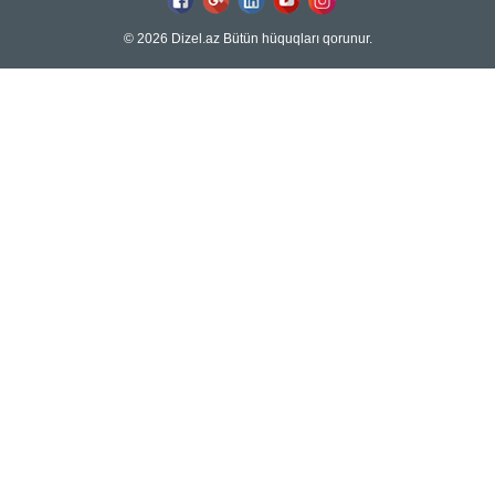
© 2026 Dizel.az Bütün hüquqları qorunur.