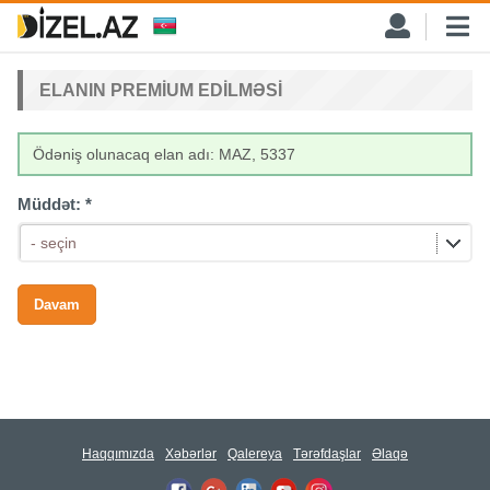
ELANIN PREMIUM EDILMƏSI
Ödəniş olunacaq elan adı: MAZ, 5337
Müddət:
*
- seçin
Haqqımızda
Xəbərlər
Qalereya
Tərəfdaşlar
Əlaqə